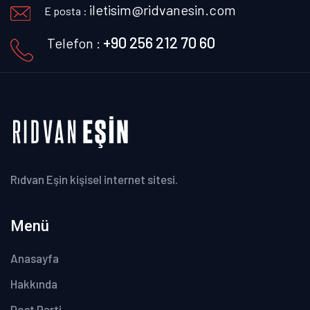
iletisim@ridvanesin.com
E posta :
+90 256 212 70 60
Telefon :
Rıdvan Eşin kişisel internet sitesi.
Menü
Anasayfa
Hakkında
Dost Parti