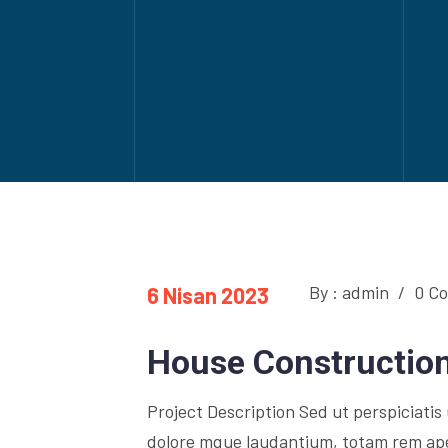
By : admin
/
0 C
6 Nisan 2023
House Constructio
Project Description Sed ut perspiciati
dolore mque laudantium, totam rem aperi