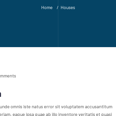
Home
Houses
omments
n
s unde omnis iste natus error sit voluptatem accusantitum
am, eaque ipsa quae ab illo inventore veritatis et quasi