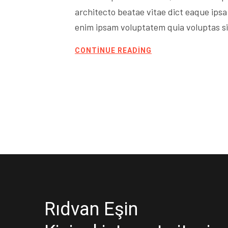
architecto beatae vitae dict eaque ipsa 
enim ipsam voluptatem quia voluptas sit
CONTINUE READING
Rıdvan Eşin