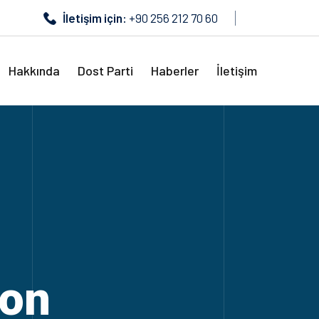
İletişim için:
+90 256 212 70 60
Hakkında
Dost Parti
Haberler
İletişim
ion