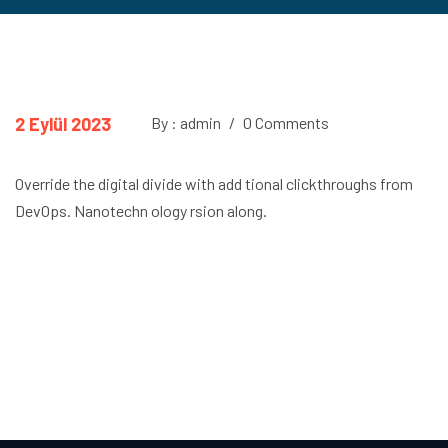
2 Eylül 2023
By : admin
/
0 Comments
Override the digital divide with add tional clickthroughs from
DevOps. Nanotechn ology rsion along.