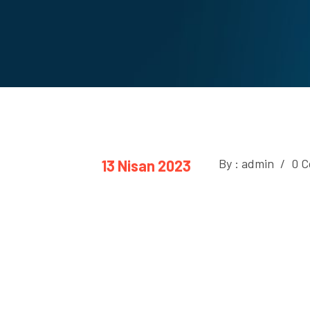
By : admin
/
0 C
13 Nisan 2023