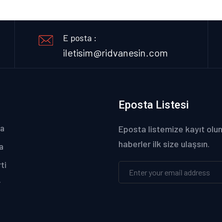
E posta :
iletisim@ridvanesin.com
Eposta Listesi
fa
Eposta listemize kayıt olun
haberler ilk size ulaşsın.
a
ti
r