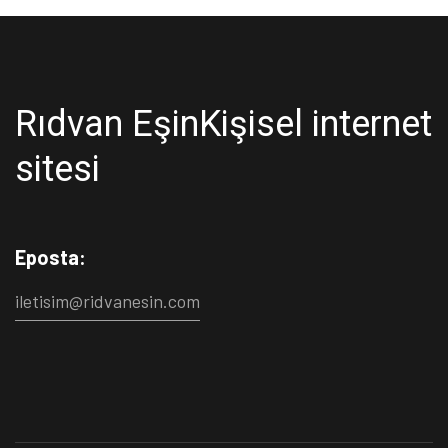
Rıdvan Eşin
Kişisel internet
sitesi
Eposta:
iletisim@ridvanesin.com