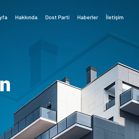
yfa
Hakkında
Dost Parti
Haberler
İletişim
an