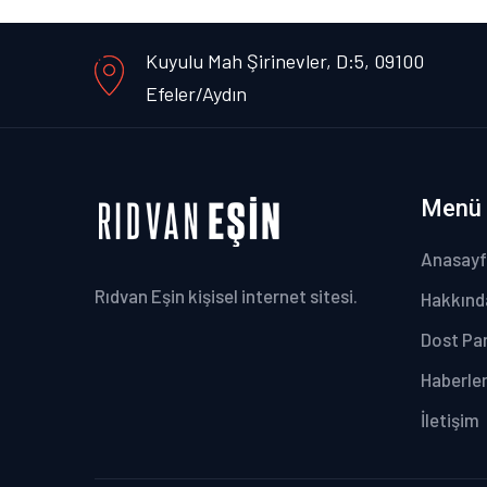
Kuyulu Mah Şirinevler, D:5, 09100
Efeler/Aydın
Menü
Anasay
Rıdvan Eşin kişisel internet sitesi.
Hakkınd
Dost Par
Haberle
İletişim