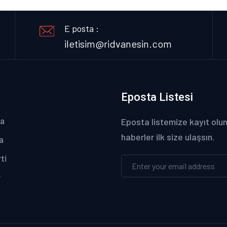
E posta :
iletisim@ridvanesin.com
Eposta Listesi
fa
Eposta listemize kayıt olun
haberler ilk size ulaşsın.
a
ti
r