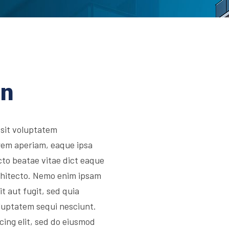
on
 sit voluptatem
rem aperiam, eaque ipsa
ecto beatae vitae dict eaque
architecto. Nemo enim ipsam
t aut fugit, sed quia
luptatem sequi nesciunt.
cing elit, sed do eiusmod