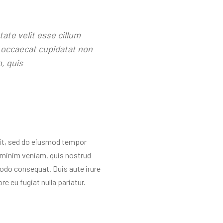
tate velit esse cillum
t occaecat cupidatat non
, quis
lit, sed do eiusmod tempor
d minim veniam, quis nostrud
modo consequat. Duis aute irure
re eu fugiat nulla pariatur.